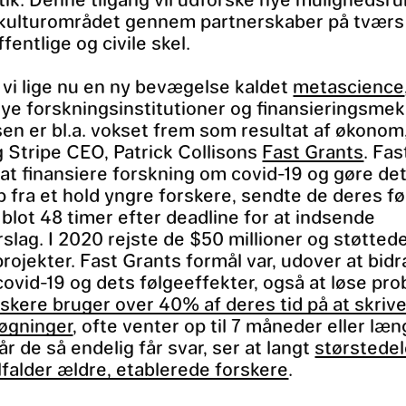
 kulturområdet gennem partnerskaber på tværs
ffentlige og civile skel.
 vi lige nu en ny bevægelse kaldet
metascience
nye forskningsinstitutioner og finansieringsme
n er bl.a. vokset frem som resultat af økonom,
Stripe CEO, Patrick Collisons
Fast Grants
. Fa
 at finansiere forskning om covid-19 og gøre de
 fra et hold yngre forskere, sendte de deres fø
 blot 48 timer efter deadline for at indsende
rslag. I 2020 rejste de $50 millioner og støtte
rojekter. Fast Grants formål var, udover at bidra
ovid-19 og dets følgeeffekter, også at løse pr
rskere bruger over 40% af deres tid på at skriv
øgninger
, ofte venter op til 7 måneder eller læ
år de så endelig får svar, ser at langt
størstedel
ilfalder ældre, etablerede forskere
.