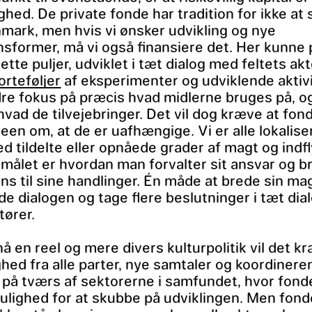
hed. De private fonde har tradition for ikke at 
anmark, men hvis vi ønsker udvikling og nye
onsformer, må vi også finansiere det. Her kunne 
tte puljer, udviklet i tæt dialog med feltets akt
orteføljer
af eksperimenter og udviklende aktivi
re fokus på præcis hvad midlerne bruges på, o
hvad de tilvejebringer. Det vil dog kræve at fon
een om, at de er uafhængige. Vi er alle lokalise
med tildelte eller opnåede grader af magt og indf
målet er hvordan man forvalter sit ansvar og b
ns til sine handlinger. Én måde at brede sin ma
ide dialogen og tage flere beslutninger i tæt di
tører.
nå en reel og mere divers kulturpolitik vil det k
lighed fra alle parter, nye samtaler og koordiner
 på tværs af sektorerne i samfundet, hvor fond
ulighed for at skubbe på udviklingen. Men fon