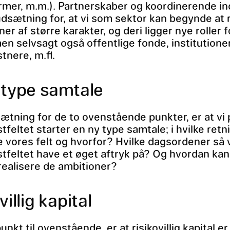
rmer, m.m.). Partnerskaber og koordinerende i
udsætning for, at vi som sektor kan begynde at 
r af større karakter, og deri ligger nye roller f
men selvsagt også offentlige fonde, institutioner
tnere, m.fl.
 type samtale
ætning for de to ovenstående punkter, er at vi 
tfeltet starter en ny type samtale; i hvilke retni
 vores felt og hvorfor? Hvilke dagsordener så 
stfeltet have et øget aftryk på? Og hvordan kan
ealisere de ambitioner?
villig kapital
nkt til ovenstående, er at risikovillig kapital er