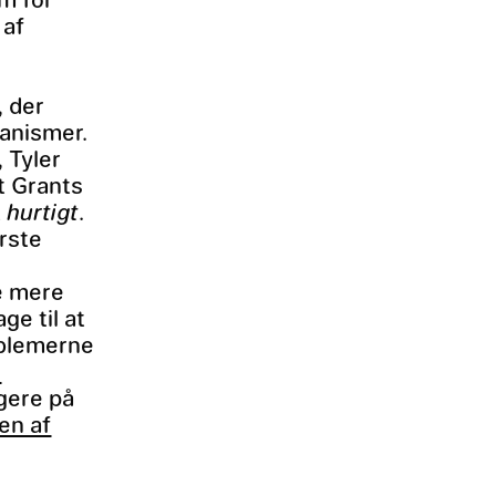
 af
, der
kanismer.
 Tyler
st Grants
t
hurtigt
.
rste
de mere
ge til at
oblemerne
e
ngere på
en af