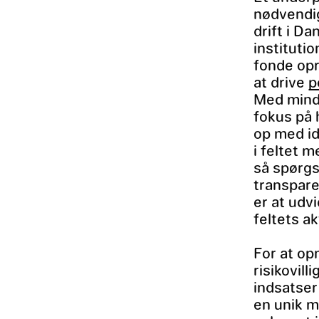
nødvendig
drift i D
instituti
fonde opre
at drive
p
Med mind
fokus på 
op med id
i feltet 
så spørgs
transpare
er at udv
feltets ak
For at op
risikovil
indsatser
en unik m