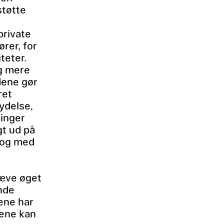
støtte
private
ører, for
teter.
g mere
dene gør
ret
lydelse,
ringer
gt ud på
alog med
ræve øget
ende
ene har
dene kan