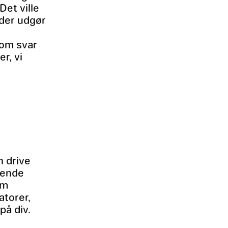
Det ville
 der udgør
som svar
r, vi
n drive
gnende
om
atorer,
på div.