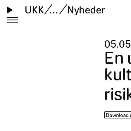
UKK
…
Nyheder
05
.
05
En 
kul
risi
Download