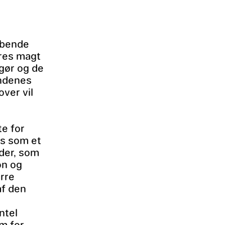
øbende
eres magt
 gør og de
ondenes
over vil
te for
es som et
åder, som
on og
ørre
af den
ntel
um for