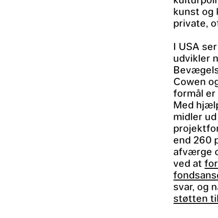
kunst og
private, o
I USA ser
udvikler 
Bevægelse
Cowen og 
formål er
Med hjælp
midler ud
projektfo
end 260 p
afværge c
ved at
fo
fondsans
svar, og n
støtten t