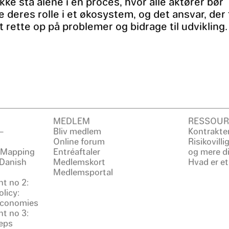
kke stå alene i en proces, hvor alle aktører bør
 deres rolle i et økosystem, og det ansvar, der 
t rette op på problemer og bidrage til udvikling.
MEDLEM
RESSOUR
–
Bliv medlem
Kontrakter
Online forum
Risikovill
: Mapping
Entréaftaler
og mere d
 Danish
Medlemskort
Hvad er et
Medlemsportal
t no 2:
licy:
 Economies
t no 3:
eps