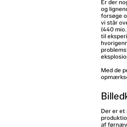
Er der no
og lignend
forsøge o
vi står ov
(440 mio. 
til ekspe
hvorigenn
problemst
eksplosio
Med de pe
opmærks
Bille
Der er et 
produktio
af førnæv