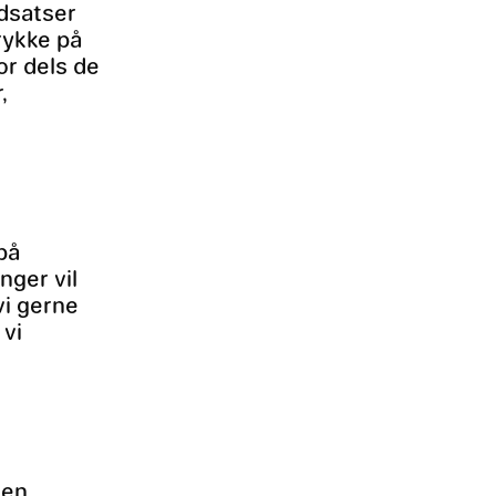
ndsatser
rykke på
or dels de
,
på
nger vil
vi gerne
 vi
 en