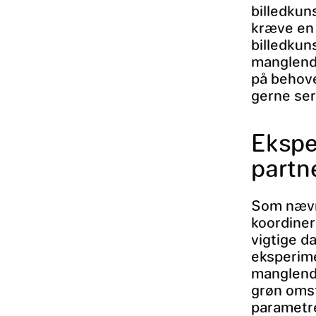
billedkun
kræve en 
billedkun
manglende
på behove
gerne ser
Ekspe
partn
Som nævnt
koordiner
vigtige d
eksperime
manglende
grøn omst
parametre