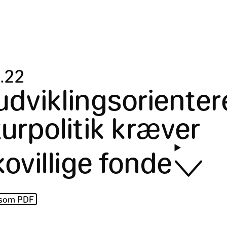
.
22
udviklingsorienter
turpolitik kræver
kovillige fonde
 som PDF