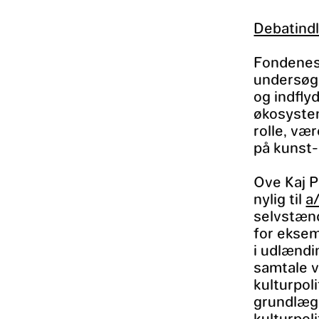
Debatind
Fondenes 
undersøge
og indfly
økosyste
rolle, væ
på kunst-
Ove Kaj P
nylig til
a
selvstænd
for eksem
i udlændi
samtale v
kulturpoli
grundlæg
kulturpol