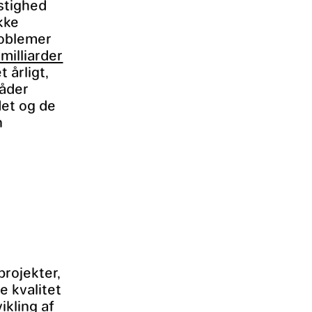
astighed
ikke
roblemer
milliarder
 årligt,
måder
det og de
n
projekter,
e kvalitet
ikling af