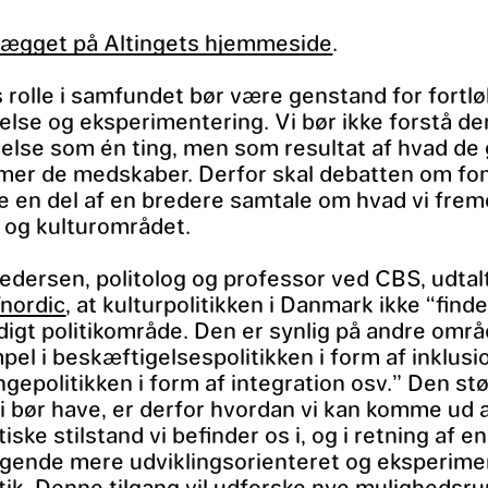
lægget på Altingets hjemmeside
.
rolle i samfundet bør være genstand for fortl
lse og eksperimentering. Vi bør ikke forstå d
delse som én ting, men som resultat af hvad de
mer de medskaber. Derfor skal debatten om f
re en del af en bredere samtale om hvad vi frem
 og kulturområdet.
edersen, politolog og professor ved CBS, udtal
/nordic
, at kulturpolitikken i Danmark ikke “find
igt politikområde. Den er synlig på andre omr
pel i beskæftigelsespolitikken i form af inklusi
ngepolitikken i form af integration osv.” Den st
i bør have, er derfor hvordan vi kan komme ud 
tiske stilstand vi befinder os i, og i retning af en
gende mere udviklingsorienteret og eksperime
itik. Denne tilgang vil udforske nye mulighedsr