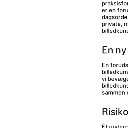
praksisfo
er en for
dagsordene
private, 
billedkuns
En ny
En foruds
billedkuns
vi bevæge
billedkun
sammen r
Risiko
Et underpu