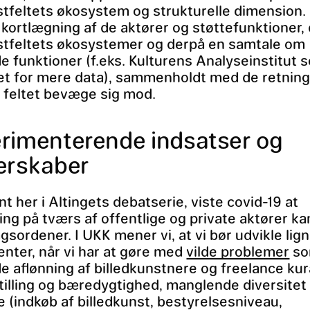
stfeltets økosystem og strukturelle dimension. 
kortlægning af de aktører og støttefunktioner,
stfeltets økosystemer og derpå en samtale om
 funktioner (f.eks. Kulturens Analyseinstitut 
t for mere data), sammenholdt med de retninge
 feltet bevæge sig mod.
rimenterende indsatser og
erskaber
 her i Altingets debatserie, viste covid-19 at
ing på tværs af offentlige og private aktører ka
agsordener. I UKK mener vi, at vi bør udvikle li
nter, når vi har at gøre med
vilde problemer
s
 aflønning af billedkunstnere og freelance kur
illing og bæredygtighed, manglende diversitet 
 (indkøb af billedkunst, bestyrelsesniveau,