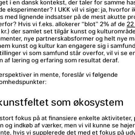
get i en dansk kontekst, der taler for samme h
e eksperimenter? I UKK vil vi sige: ja, hvorfor 
s med lignende indsatser på de mest akutte p
erfor? Hvis vi f.eks. allokerer “blot” 2% af de
22 
kr.) der samlet set tilgår kunst og kulturområdet
rimenter, nye partnerskabsformer og helt nye 
em kunst og kultur kan engagere sig i samfun
illinger vi som samfund står overfor, vil vi se e
n af læring og erfaring som resultat deraf.
rspektiver in mente, foreslår vi følgende
omhedspunkter:
dkunstfeltet som økosystem
stort fokus på at finansiere enkelte aktiviteter, 
n og indkøb af værker, men vi vil kunne se højer
nte, hvis vi supplerede det med et fokus på udv