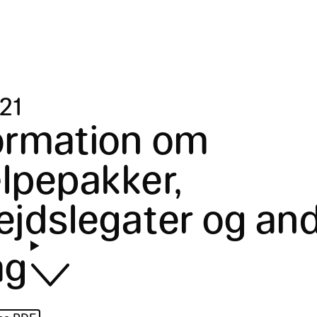
21
ormation om
lpepakker,
ejdslegater og an
ag