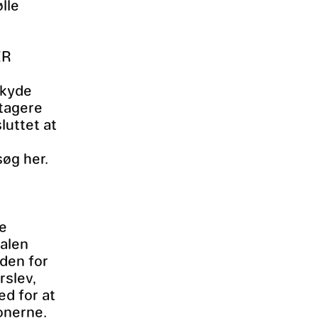
lle
ER
skyde
tagere
luttet at
øg her.
ke
talen
den for
rslev,
d for at
onerne.