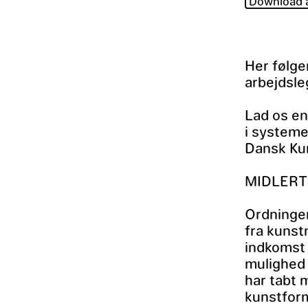
Download 
Her følg
arbejdsle
Lad os en
i systemet
Dansk Kun
MIDLERT
Ordningen
fra kunst
indkomst 
mulighed 
har tabt 
kunstform