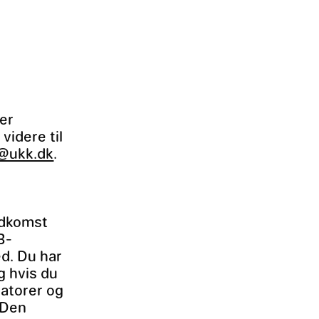
ler
 videre til
o@ukk.dk
.
ndkomst
B-
d. Du har
g hvis du
atorer og
 Den