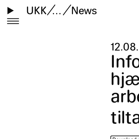
UKK
…
News
12
.
08
.
Inf
hjæ
arb
tilt