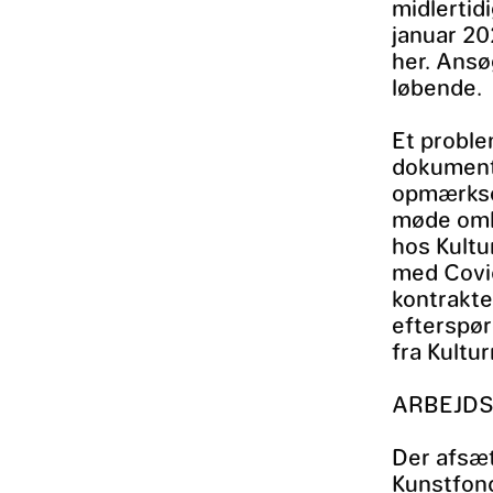
midlertid
januar 20
her. Ansø
løbende.
Et proble
dokumenta
opmærksom
møde omkr
hos Kultu
med Covi
kontrakte
efterspør
fra Kultu
ARBEJD
Der afsæt
Kunstfond