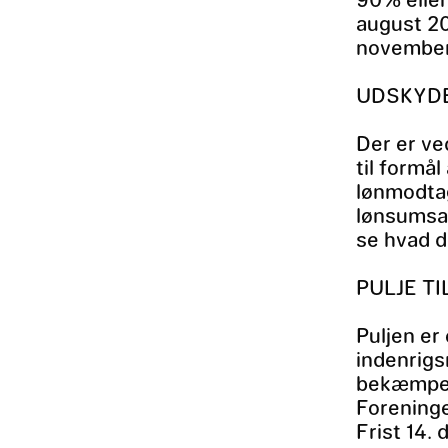
august 20
november
UDSKYDE
Der er ve
til formå
lønmodtag
lønsumsaf
se hvad d
PULJE T
Puljen er
indenrigs
bekæmpe 
Foreninge
Frist 14.