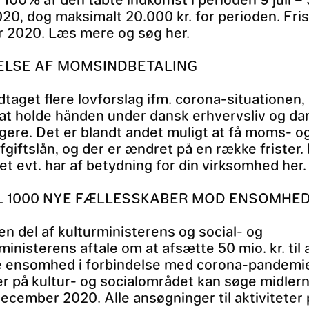
20, dog maksimalt 20.000 kr. for perioden. Fris
 2020. Læs mere og søg her.
LSE AF MOMSINDBETALING
dtaget flere lovforslag ifm. corona-situationen
l at holde hånden under dansk erhvervsliv og d
ere. Det er blandt andet muligt at få moms- o
giftslån, og der er ændret på en række frister.
et evt. har af betydning for din virksomhed her.
IL 1000 NYE FÆLLESSKABER MOD ENSOMHE
 en del af kulturministerens og social- og
ministerens aftale om at afsætte 50 mio. kr. til 
ensomhed i forbindelse med corona-pandemi
r på kultur- og socialområdet kan søge midlern
 december 2020. Alle ansøgninger til aktiviteter