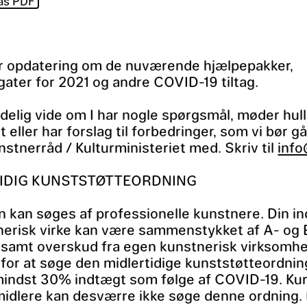
as PDF
er opdatering om de nuværende hjælpepakker,
gater for 2021 og andre COVID-19 tiltag.
delig vide om I har nogle spørgsmål, møder hul
 eller har forslag til forbedringer, som vi bør gå
stnerråd / Kulturministeriet med. Skriv til
inf
IDIG KUNSTSTØTTEORDNING
 kan søges af professionelle kunstnere. Din i
nerisk virke kan være sammenstykket af A- og 
samt overskud fra egen kunstnerisk virksomhe
for at søge den midlertidige kunststøtteordnin
mindst 30% indtægt som følge af COVID-19. Kur
idlere kan desværre ikke søge denne ordning.