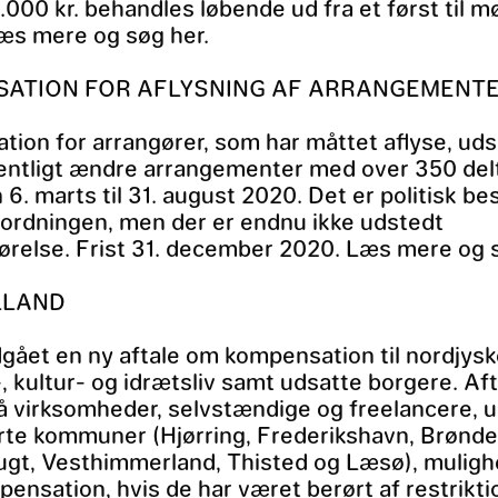
.000 kr. behandles løbende ud fra et først til mø
Læs mere og søg her.
ATION FOR AFLYSNING AF ARRANGEMENT
ion for arrangører, som har måttet aflyse, ud
sentligt ændre arrangementer med over 350 del
 6. marts til 31. august 2020. Det er politisk bes
ordningen, men der er endnu ikke udstedt
relse. Frist 31. december 2020. Læs mere og s
LLAND
dgået en ny aftale om kompensation til nordjys
, kultur- og idrætsliv samt udsatte borgere. Af
å virksomheder, selvstændige og freelancere, u
rte kommuner (Hjørring, Frederikshavn, Brønde
t, Vesthimmerland, Thisted og Læsø), mulighe
ensation, hvis de har været berørt af restrikti