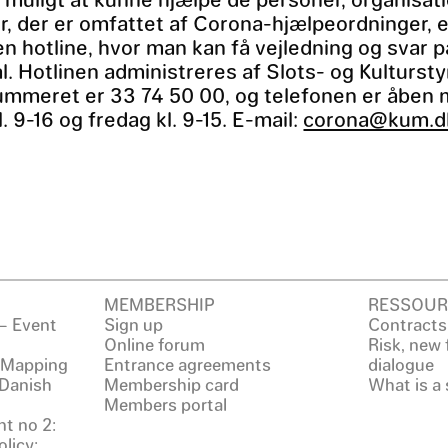
r, der er omfattet af Corona-hjælpeordninger, e
en hotline, hvor man kan få vejledning og svar p
. Hotlinen administreres af Slots- og Kultursty
ummeret er 33 74 50 00, og telefonen er åben
. 9-16 og fredag kl. 9-15. E-mail:
corona@kum.d
MEMBERSHIP
RESSOUR
– Event
Sign up
Contracts
Online forum
Risk, new
: Mapping
Entrance agreements
dialogue
 Danish
Membership card
What is a 
Members portal
t no 2:
licy: