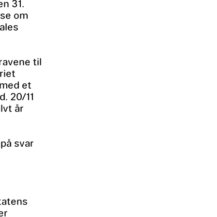
en 31.
æse om
ales
avene til
riet
 med et
d. 20/11
lvt år
e
 på svar
Statens
er