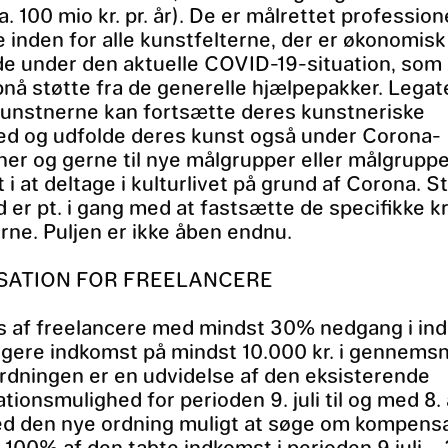
. 100 mio kr. pr. år). De er målrettet profession
 inden for alle kunstfelterne, der er økonomisk
e under den aktuelle COVID-19-situation, som 
nå støtte fra de generelle hjælpepakker. Legat
 kunstnerne kan fortsætte deres kunstneriske
ed og udfolde deres kunst også under Corona-
oner og gerne til nye målgrupper eller målgruppe
 i at deltage i kulturlivet på grund af Corona. S
 er pt. i gang med at fastsætte de specifikke kr
erne. Puljen er ikke åben endnu.
ATION FOR FREELANCERE
s af freelancere med mindst 30% nedgang i in
ligere indkomst på mindst 10.000 kr. i gennemsni
dningen er en udvidelse af den eksisterende
ionsmulighed for perioden 9. juli til og med 8.
d den nye ordning muligt at søge om kompensa
 100% af den tabte indkomst i perioden 9 juli – 