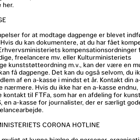
 her.
GE
pelser for at modtage dagpenge er blevet indfø
 Hvis du kan dokumentere, at du har fået komp
 Erhvervsministeriets kompensationsordninger 
ige, freelancere mv. eller Kulturministeriets
ige kunststøtteordning m.v., kan der være en m
u kan få dagpenge. Det kan du også selvom, du i
lem af en a-kasse i mindst et år. Kontakt din 
re nærmere. Hvis du ikke har en a-kasse endnu,
ge kontakt til FTFa, som har en afdeling for kuns
, en a-kasse for journalister, der er særligt gode
eelancearbejde.
INISTERIETS CORONA HOTLINE
 muligt at kunne hjælpe de personer, organisat