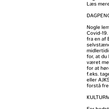
Læs mere
DAGPEN
Nogle lem
Covid-19.
fra en af
selvstænd
midlertid
for, at d
været med
for at hø
f.eks. ta
eller AJKS
forstå fr
KULTURM
For bedst