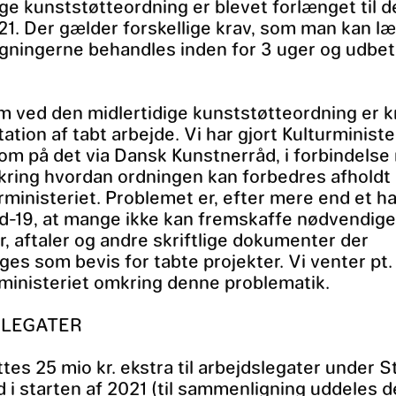
ige kunststøtteordning er blevet forlænget til d
21. Der gælder forskellige krav, som man kan l
gningerne behandles inden for 3 uger og udbet
m ved den midlertidige kunststøtteordning er kr
tion af tabt arbejde. Vi har gjort Kulturministe
 på det via Dansk Kunstnerråd, i forbindelse
ing hvordan ordningen kan forbedres afholdt 
rministeriet. Problemet er, efter mere end et ha
d-19, at mange ikke kan fremskaffe nødvendig
r, aftaler og andre skriftlige dokumenter der
ges som bevis for tabte projekter. Vi venter pt.
rministeriet omkring denne problematik.
SLEGATER
tes 25 mio kr. ekstra til arbejdslegater under 
 i starten af 2021 (til sammenligning uddeles d