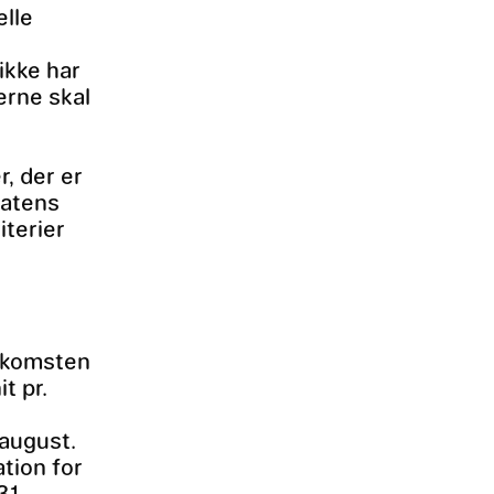
elle
ikke har
erne skal
r, der er
tatens
iterier
dkomsten
t pr.
 august.
tion for
31.