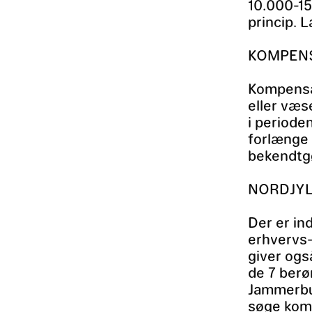
10.000-15
princip. 
KOMPENS
Kompensat
eller væ
i perioden
forlænge 
bekendtgø
NORDJY
Der er in
erhvervs-
giver ogs
de 7 berø
Jammerbug
søge komp