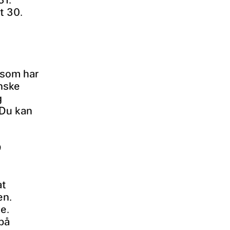
t 30.
, som har
anske
g
 Du kan
D
at
en.
e.
 på