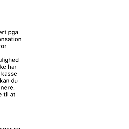
rt pga.
ensation
for
ulighed
kke har
a-kasse
 kan du
tnere,
 til at
ioner og