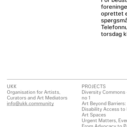
foreninge
oprettet 
spørgsmål
Telefonn
torsdag kl
UKK
PROJECTS
Organisation for Artists,
Diversity Commons 
Curators and Art Mediators
no 1
info@ukk.community
Art Beyond Barriers
Disability Access to
Art Spaces
Urgent Matters, Even
From Advocacy to Po