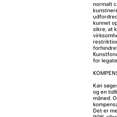
normalt ca
kunstnere
udfordred
kunnet op
sikre, at
virksomh
restrikti
forhindret
Kunstfond
for legat
KOMPENS
Kan søge
og en tid
måned. Or
kompensat
Det er me
90% eller